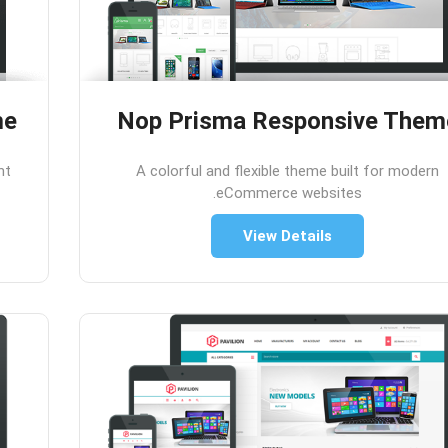
me
Nop Prisma Responsive Them
nt
A colorful and flexible theme built for modern
eCommerce websites.
View Details