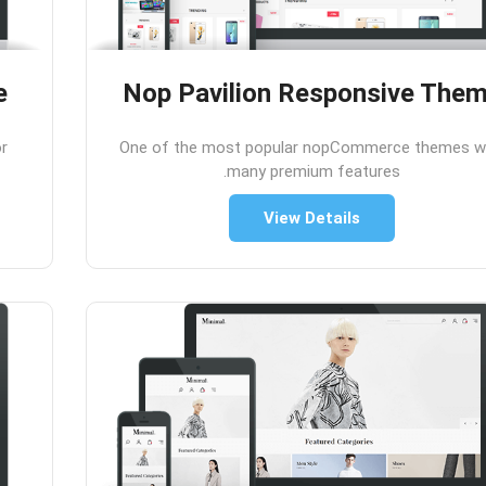
e
Nop Pavilion Responsive The
or
One of the most popular nopCommerce themes w
many premium features.
View Details