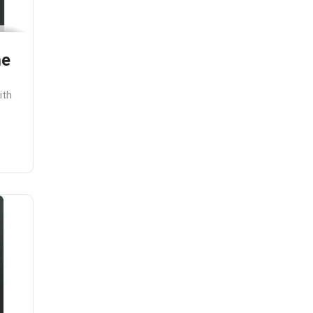
me
ith