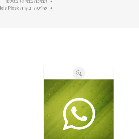
תמיכה במייל+ בטלפון
שליטה ובקרה Parallels Plesk