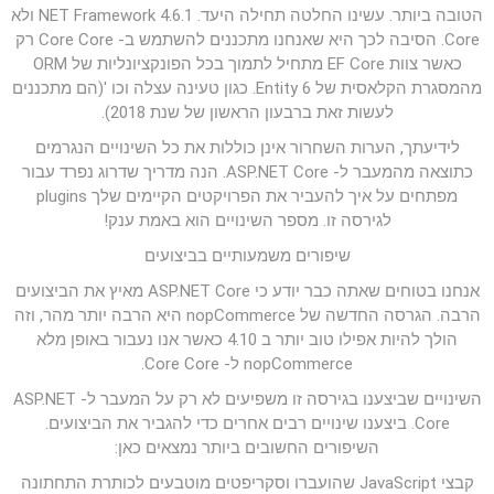
הטובה ביותר. עשינו החלטה תחילה היעד. NET Framework 4.6.1 ולא
Core. הסיבה לכך היא שאנחנו מתכננים להשתמש ב- Core Core רק
כאשר צוות EF Core מתחיל לתמוך בכל הפונקציונליות של ORM
מהמסגרת הקלאסית של Entity 6. כגון טעינה עצלה וכו '(הם מתכננים
לעשות זאת ברבעון הראשון של שנת 2018).
לידיעתך, הערות השחרור אינן כוללות את כל השינויים הנגרמים
כתוצאה מהמעבר ל- ASP.NET Core. הנה מדריך שדרוג נפרד עבור
מפתחים על איך להעביר את הפרויקטים הקיימים שלך plugins
לגירסה זו. מספר השינויים הוא באמת ענק!
שיפורים משמעותיים בביצועים
אנחנו בטוחים שאתה כבר יודע כי ASP.NET Core מאיץ את הביצועים
הרבה. הגרסה החדשה של nopCommerce היא הרבה יותר מהר, וזה
הולך להיות אפילו טוב יותר ב 4.10 כאשר אנו נעבור באופן מלא
nopCommerce ל- Core Core.
השינויים שביצענו בגירסה זו משפיעים לא רק על המעבר ל- ASP.NET
Core. ביצענו שינויים רבים אחרים כדי להגביר את הביצועים.
השיפורים החשובים ביותר נמצאים כאן:
קבצי JavaScript שהועברו וסקריפטים מוטבעים לכותרת התחתונה